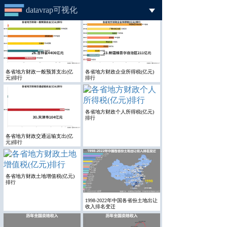
datavrap可视化
首页
可视化工具
各省地方财政一般预算支出(亿
各省地方财政企业所得税(亿元)
元)排行
排行
数据仓库
模板案例
各省地方财政个人所得税(亿元)
排行
帮助文档
各省地方财政交通运输支出(亿
元)排行
登录
注册
各省地方财政土地增值税(亿元)
排行
1998-2022年中国各省份土地出让
收入排名变迁