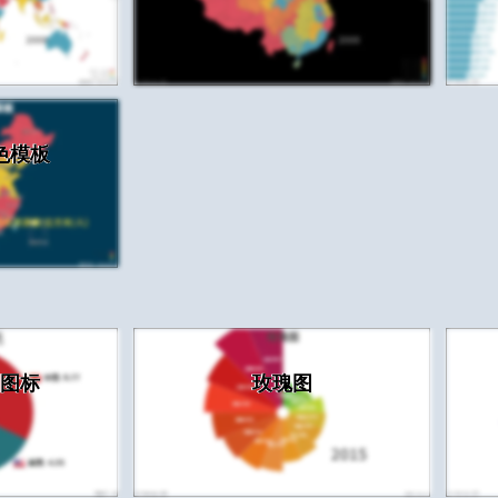
色模板
图标
玫瑰图