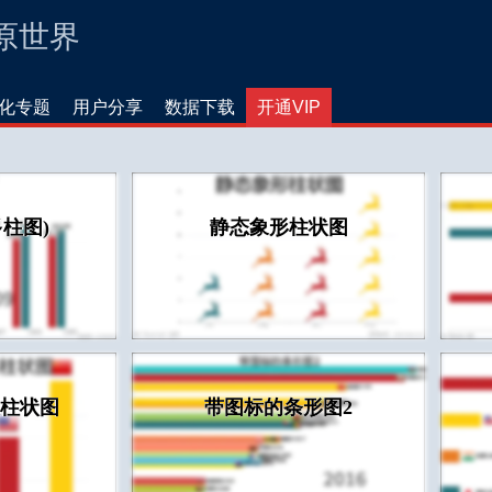
还原世界
化专题
用户分享
数据下载
开通VIP
多柱图)
静态象形柱状图
柱状图
带图标的条形图2