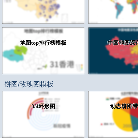
地图top排行榜模板
中国地图深
饼图/玫瑰图模板
3/4环形图
动态饼图带