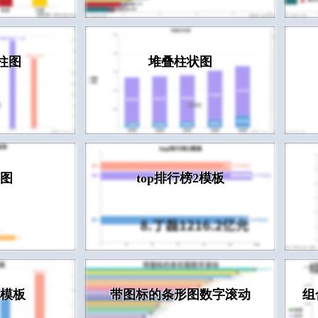
榜柱图
堆叠柱状图
图
top排行榜2模板
模板
带图标的条形图数字滚动
组