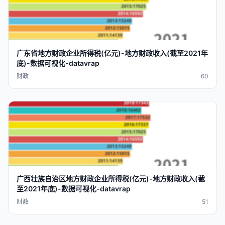
广东省
地方
财政
企业
所得税
(
亿元
)-
地方
财政
收入
(截至2021
年
底
)-
数据
可视化
-
datavra
p
财政
60
广西壮族自治区
地方
财政
企业
所得税
(
亿元
)-
地方
财政
收入
(截
至2021
年底
)-
数据
可视化
-
datavra
p
财政
51