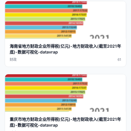
海南省
地方
财政
企业
所得税
(
亿元
)-
地方
财政
收入
(截至2021
年
底
)-
数据
可视化
-
datavra
p
财政
61
重庆市
地方
财政
企业
所得税
(
亿元
)-
地方
财政
收入
(截至2021
年
底
)-
数据
可视化
-
datavra
p