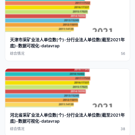
天津市
采矿业
法人
单位
数(个)-
分行业
法人
单位
数(截至2021
年
底
)-
数据
可视化
-
datavra
p
综合情况
56
河北省
采矿业
法人
单位
数(个)-
分行业
法人
单位
数(截至2021
年
底
)-
数据
可视化
-
datavra
p
综合情况
38