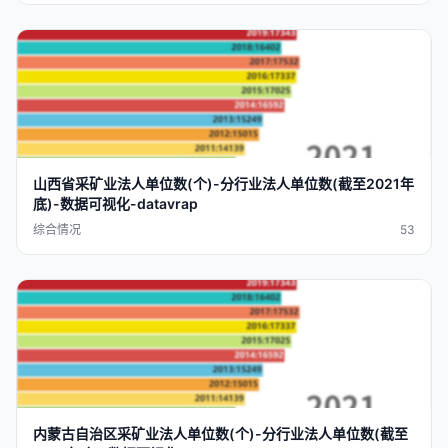
山西省
采矿业
法人
单位
数(个)-
分行业
法人
单位
数(截至2021
年
底
)-
数据
可视化
-
datavra
p
综合情况
53
内蒙古自治区
采矿业
法人
单位
数(个)-
分行业
法人
单位
数(截至