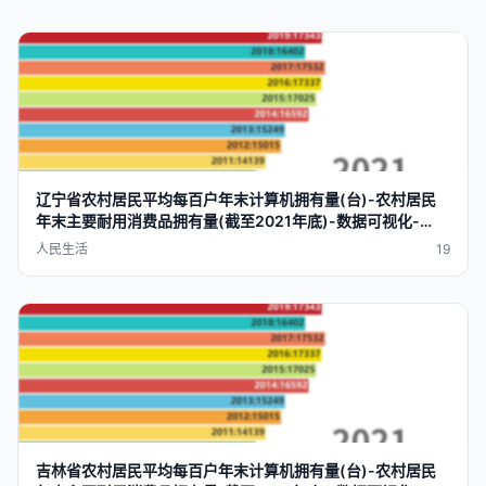
辽宁省农村
居民
平均每
百户
年末
计算机
拥有量
(台)-农村
居民
年末
主要
耐用
消费品
拥有量
(截至2021年底)-数据
可视化
-
datavra
p
人民生活
19
吉林省农村
居民
平均每
百户
年末
计算机
拥有量
(台)-农村
居民