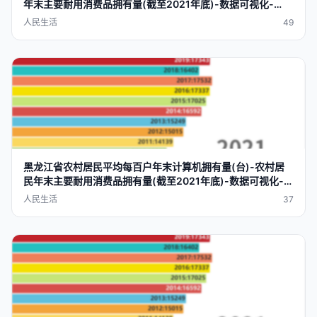
年末
主要
耐用
消费品
拥有量
(截至2021年底)-数据
可视化
-
datavra
p
人民生活
49
黑龙江省农村
居民
平均每
百户
年末
计算机
拥有量
(台)-农村
居
民
年末
主要
耐用
消费品
拥有量
(截至2021年底)-数据
可视化
-
datavra
p
人民生活
37