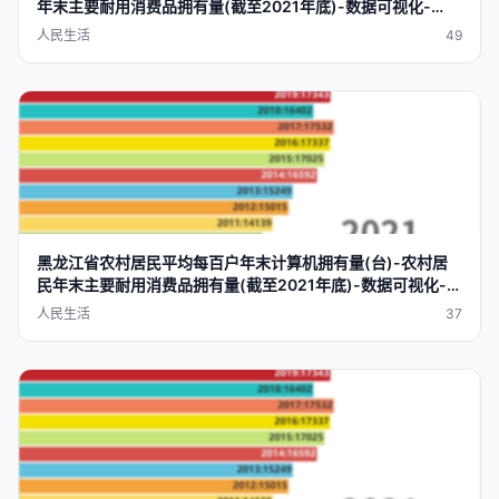
年末
主要
耐用
消费品
拥有量
(截至2021年底)-数据
可视化
-
datavra
p
人民生活
49
黑龙江省农村
居民
平均每
百户
年末
计算机
拥有量
(台)-农村
居
民
年末
主要
耐用
消费品
拥有量
(截至2021年底)-数据
可视化
-
datavra
p
人民生活
37