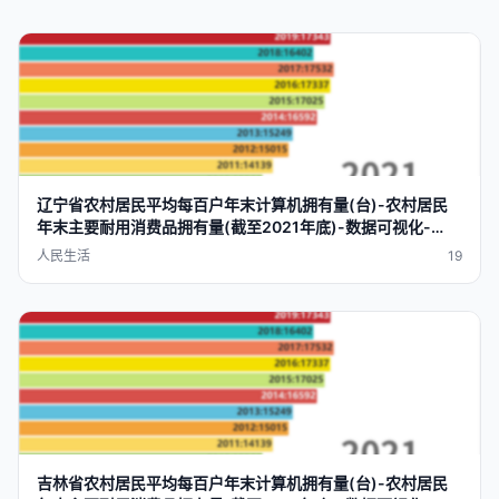
辽宁省农村
居民
平均每
百户
年末
计算机
拥有量
(台)-农村
居民
年末
主要
耐用
消费品
拥有量
(截至2021年底)-数据
可视化
-
datavra
p
人民生活
19
吉林省农村
居民
平均每
百户
年末
计算机
拥有量
(台)-农村
居民