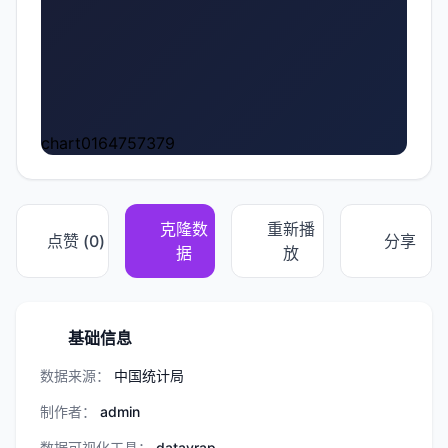
chart0164757379
克隆数
重新播
点赞 (
0
)
分享
据
放
基础信息
数据来源：
中国统计局
制作者：
admin
数据可视化工具：
datavrap