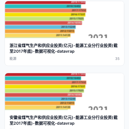
浙江省煤气生产和供应业
投资
(
亿元
)-
能源工业
分行业
投资
(截
至2017
年底
)-
数据
可视化
-
datavra
p
能源
35
安徽省煤气生产和供应业
投资
(
亿元
)-
能源工业
分行业
投资
(截
至2017
年底
)-
数据
可视化
-
datavra
p