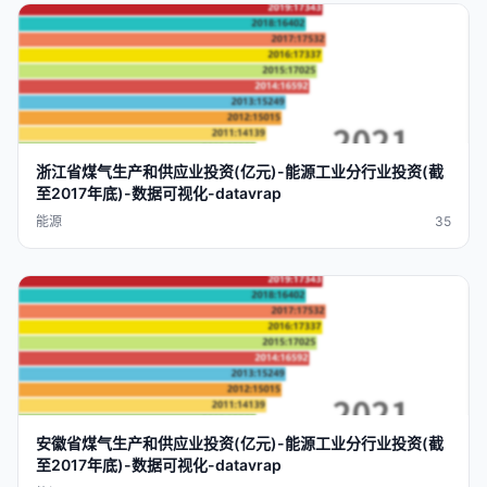
浙江省煤气生产和供应业
投资
(
亿元
)-
能源工业
分行业
投资
(截
至2017
年底
)-
数据
可视化
-
datavra
p
能源
35
安徽省煤气生产和供应业
投资
(
亿元
)-
能源工业
分行业
投资
(截
至2017
年底
)-
数据
可视化
-
datavra
p