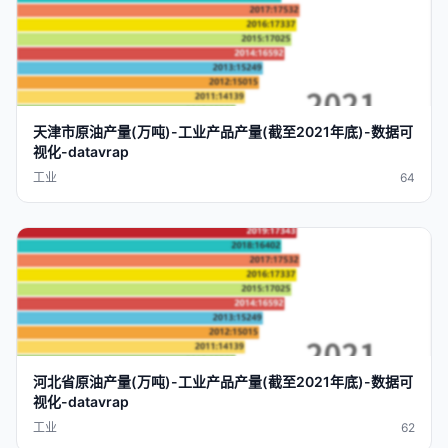
天津市
原油
产量
(
万吨
)-
工业
产品
产量
(截至2021
年底
)-
数据
可
视化
-
datavra
p
工业
64
河北省
原油
产量
(
万吨
)-
工业
产品
产量
(截至2021
年底
)-
数据
可
视化
-
datavra
p
工业
62