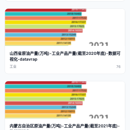
山西省
原油
产量
(
万吨
)-
工业
产品
产量
(截至2020
年底
)-
数据
可
视化
-
datavra
p
工业
76
内蒙古自治区
原油
产量
(
万吨
)-
工业
产品
产量
(截至2021
年底
)-