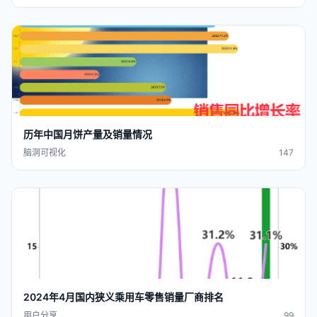
历年中国月饼产量及
销量
情况
脑洞可视化
147
2024年4月国内狭义乘用车零售
销量
厂商排名
用户分享
99