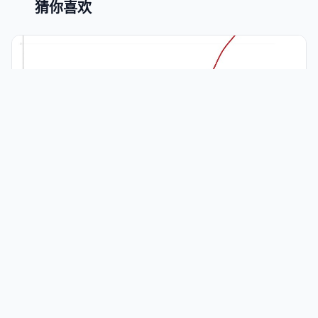
猜你喜欢
中国
数字
健康产业市场规模
用户分享
22
全球平均气温距平
变化